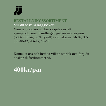
BESTÄLLNINGSSORTIMENT
Vill du beställa raggsockor?
Våra raggsockor stickar vi själva av ett
egenproducerat, handfärgat, grövre mohairgarn
(50% mohair, 50% ryaull) i storlekarna 34-36, 37-
39, 40-42, 43-45, 46-48.
Kontakta oss och berätta vilken storlek och färg du
önskar så återkommer vi.
400kr/par