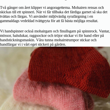
Två gånger om året klipper vi angoragetterna. Mohairen rensas och
skickas till ett spinneri. När vi får tillbaka det färdiga garnet så ska det
tvättas och färgas. Vi använder miljövänlig syrafärgning i en
gammaldags vedeldad tvättgryta för att få bästa möjliga resultat.
Vi handspinner också mohairgarn och finullsgarn på spinnrock. Vantar,
mössor, halsdukar, raggsockor och tröjor stickar vi för hand eller på
handstickningsmaskin. Våra tunna mohairstrumpor stickar och
handfärgar vi i vårt eget stickeri på gården.