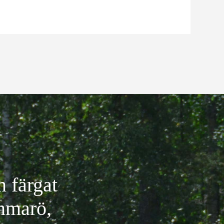
n färgat
mmarö,