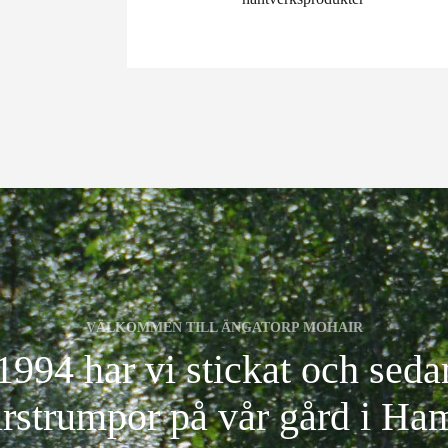
VÄLKOMMEN TILL ÄNGATORP MOHAIR
994 har vi stickat och seda
rstrumpor på vår gård i Ha