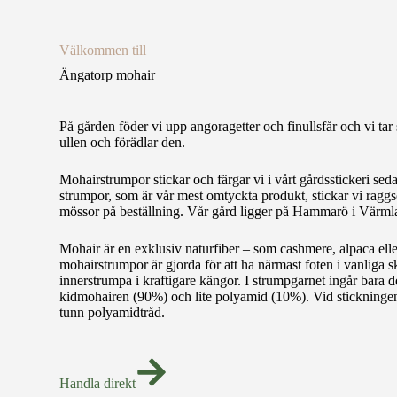
Välkommen till
Ängatorp mohair
På gården föder vi upp angoragetter och finullsfår och vi ta
ullen och förädlar den.
Mohairstrumpor stickar och färgar vi i vårt gårdsstickeri se
strumpor, som är vår mest omtyckta produkt, stickar vi raggs
mössor på beställning. Vår gård ligger på Hammarö i Värml
Mohair är en exklusiv naturfiber – som cashmere, alpaca elle
mohairstrumpor är gjorda för att ha närmast foten i vanliga s
innerstrumpa i kraftigare kängor. I strumpgarnet ingår bara d
kidmohairen (90%) och lite polyamid (10%). Vid stickningen 
tunn polyamidtråd.
Handla direkt