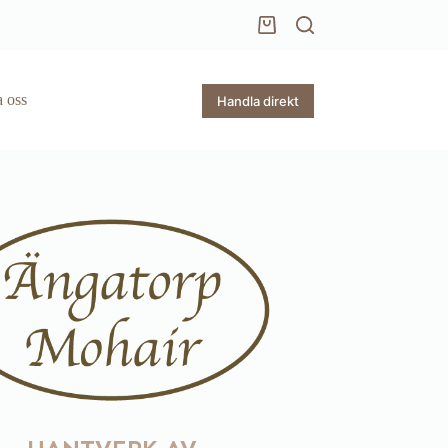
Varukorg
 oss
Handla direkt