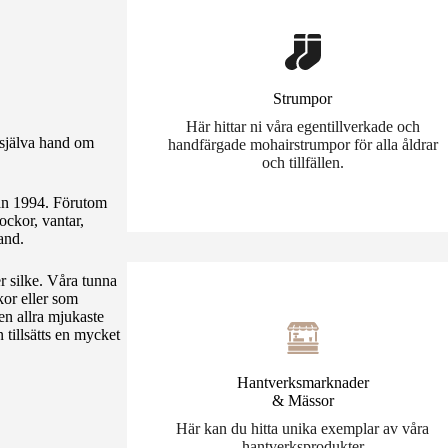
Strumpor
Här hittar ni våra egentillverkade och
r själva hand om
handfärgade mohairstrumpor för alla åldrar
och tillfällen.
dan 1994. Förutom
ockor, vantar,
and.
r silke. Våra tunna
kor eller som
en allra mjukaste
tillsätts en mycket
Hantverksmarknader
& Mässor
Här kan du hitta unika exemplar av våra
hantverksprodukter