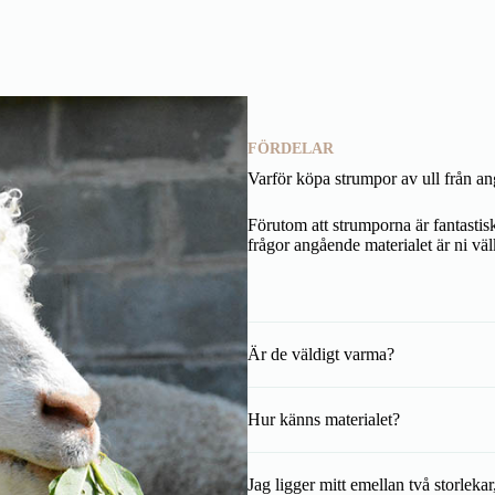
FÖRDELAR
Varför köpa strumpor av ull från an
Förutom att strumporna är fantastis
frågor angående materialet är ni vä
Är de väldigt varma?
Hur känns materialet?
Jag ligger mitt emellan två storlekar