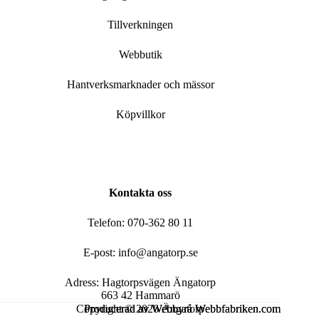
Tillverkningen
Webbutik
Hantverksmarknader och mässor
Köpvillkor
Kontakta oss
Telefon: 070-362 80 11
E-post: info@angatorp.se
Adress: Hagtorpsvägen Ängatorp
663 42 Hammarö
Copyright © 2026 Ängatorp
Producerad av
Producerad av
Webbyrå Webbfabriken.com
Webbyrå Webbfabriken.com