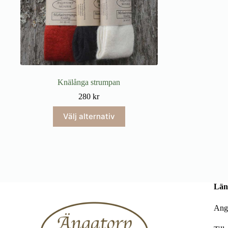
Knälånga strumpan
280
kr
Den
Välj alternativ
här
produkten
har
flera
varianter.
De
olika
alternativen
Län
kan
väljas
Ang
på
produktsidan