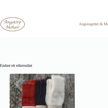
Hoppa
till
innehåll
Angoragetter & Mo
Endast ett sökresultat